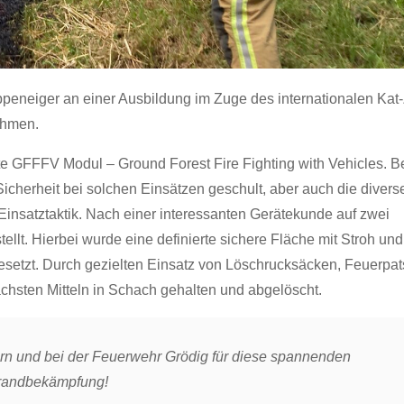
eneiger an einer Ausbildung im Zuge des internationalen Kat
ehmen.
te GFFFV Modul – Ground Forest Fire Fighting with Vehicles. Be
icherheit bei solchen Einsätzen geschult, aber auch die divers
Einsatztaktik. Nach einer interessanten Gerätekunde auf zwei
llt. Hierbei wurde eine definierte sichere Fläche mit Stroh und
setzt. Durch gezielten Einsatz von Löschrucksäcken, Feuerpa
hsten Mitteln in Schach gehalten und abgelöscht.
rn und bei der Feuerwehr Grödig für diese spannenden
randbekämpfung!