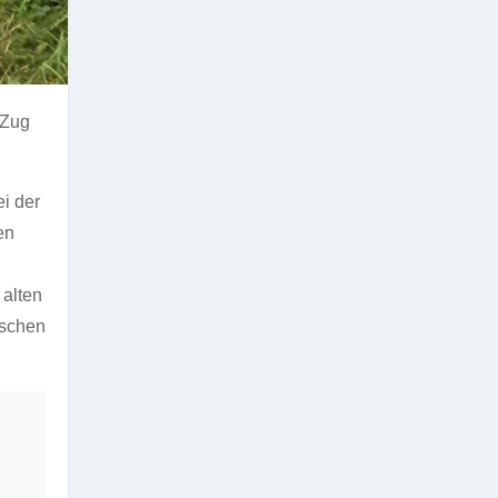
-Zug
i der
en
 alten
tschen