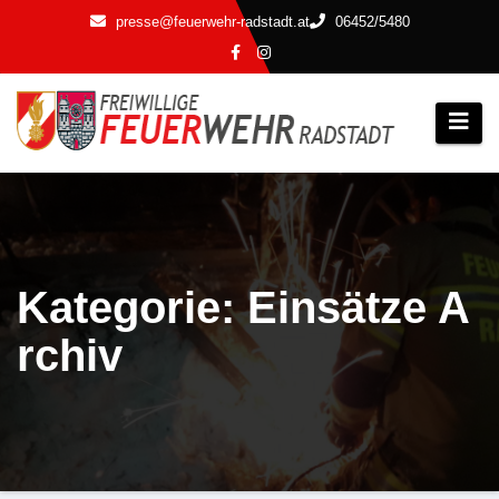
Zum
presse@feuerwehr-radstadt.at
06452/5480
Inhalt
springen
Kategorie: Einsätze A
rchiv