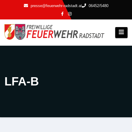
Zum
presse@feuerwehr-radstadt.at
06452/5480
Inhalt
springen
LFA-B