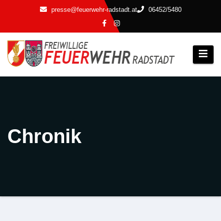
Zum
presse@feuerwehr-radstadt.at
06452/5480
Inhalt
springen
Chronik