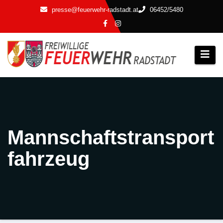
Zum
presse@feuerwehr-radstadt.at
06452/5480
Inhalt
springen
Mannschaftstransport
fahrzeug