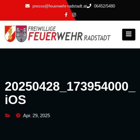
Zum
presse@feuerwehr-radstadt.at
06452/5480
Inhalt
springen
20250428_173954000_
iOS
Apr. 29, 2025