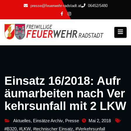
Zum
presse@feuerwehr-radstadt.at
06452/5480
Inhalt
springen
Einsatz 16/2018: Aufr
äumarbeiten nach Ver
kehrsunfall mit 2 LKW
Aktuelles
,
Einsätze Archiv
,
Presse
Mai 2, 2018
#B320
,
#LKW
,
#technischer Einsatz
,
#Verkehrsunfall