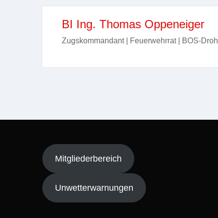
BI Ing. Thomas Oppeneiger
Zugskommandant | Feuerwehrrat | BOS-Droh
Mitgliederbereich
Unwetterwarnungen