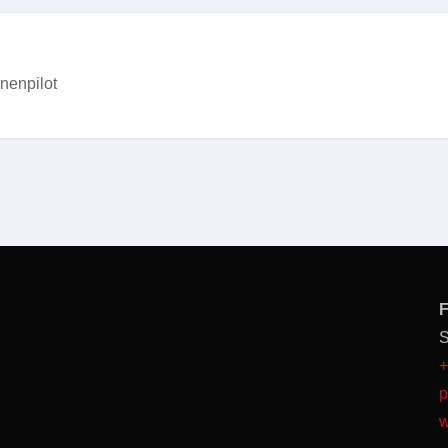
nenpilot
F
S
+
p
w