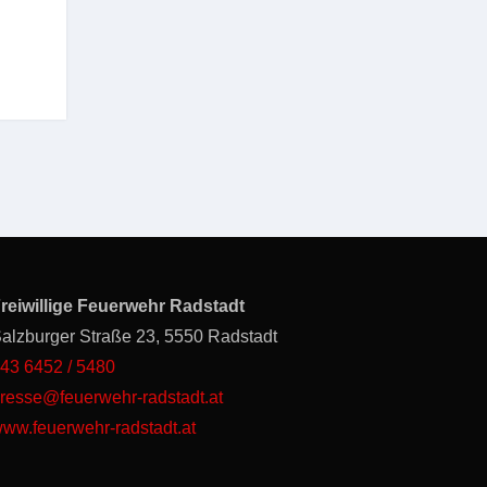
reiwillige Feuerwehr Radstadt
alzburger Straße 23, 5550 Radstadt
43 6452 / 5480
resse@feuerwehr-radstadt.at
ww.feuerwehr-radstadt.at