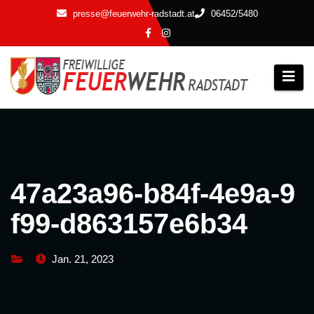
Zum
presse@feuerwehr-radstadt.at
06452/5480
Inhalt
springen
47a23a96-b84f-4e9a-9
f99-d863157e6b34
Jan. 21, 2023