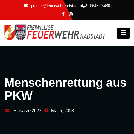
Zum
presse@feuerwehr-radstadt.at
06452/5480
Inhalt
springen
Menschenrettung aus
PKW
Einsätze 2023
Mai 5, 2023