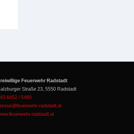
reiwillige Feuerwehr Radstadt
alzburger Straße 23, 5550 Radstadt
43 6452 / 5480
resse@feuerwehr-radstadt.at
ww.feuerwehr-radstadt.at