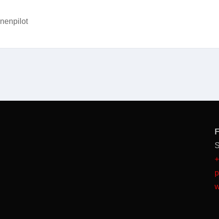
nenpilot
F
S
+
p
w