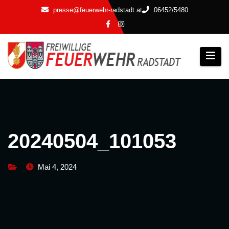
Zum
presse@feuerwehr-radstadt.at
06452/5480
Inhalt
springen
20240504_101053
Mai 4, 2024