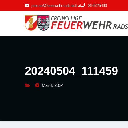
Zum
presse@feuerwehr-radstadt.at
06452/5480
Inhalt
springen
20240504_111459
Mai 4, 2024