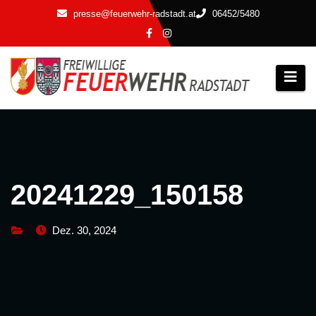
Zum
presse@feuerwehr-radstadt.at
06452/5480
Inhalt
springen
20241229_150158
Dez. 30, 2024