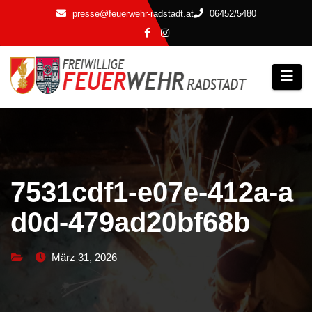
Zum
presse@feuerwehr-radstadt.at
06452/5480
Inhalt
springen
7531cdf1-e07e-412a-a
d0d-479ad20bf68b
März 31, 2026