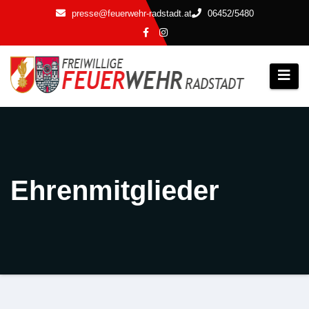
Zum
presse@feuerwehr-radstadt.at
06452/5480
Inhalt
springen
Ehrenmitglieder