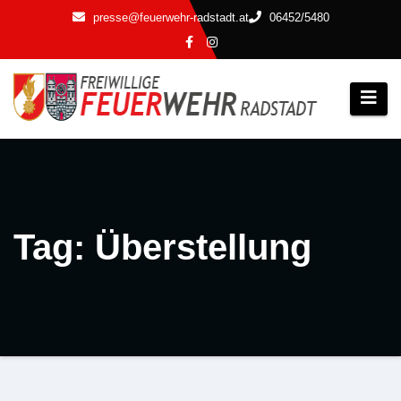
Zum
presse@feuerwehr-radstadt.at
06452/5480
Inhalt
springen
Tag: Überstellung