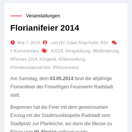
Veranstaltungen
Florianifeier 2014
Mai 7, 2014
von HV Julian Mayrhofer, BSc
0 Kommentare
#2014
,
#Angelobung
,
#Beförderung
,
#Floriani 2014
,
#Jugend
,
#Überstellung
,
#Verdienstabzeichen
,
#Wissenstest
Am Samstag, dem
03.05.2014
fand die alljährige
Florianifeier der Freiwilligen Feuerwehr Radstadt
statt.
Begonnen hat die Feier mit dem gemeinsamen
Einzug mit der Stadtmusikkapelle Radstadt vom
Stadtplatz zur Pfarrkirche, wo dann die Messe zu
Ehren vom
Hl. Florian
gefeiert wurde.