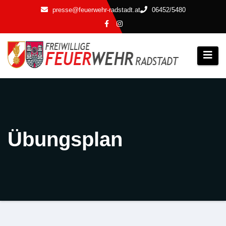
Zum
presse@feuerwehr-radstadt.at
06452/5480
Inhalt
springen
Übungsplan