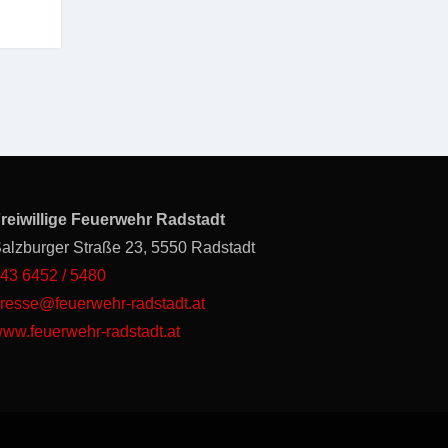
reiwillige Feuerwehr Radstadt
alzburger Straße 23, 5550 Radstadt
43 6452 / 5480
resse@feuerwehr-radstadt.at
ww.feuerwehr-radstadt.at