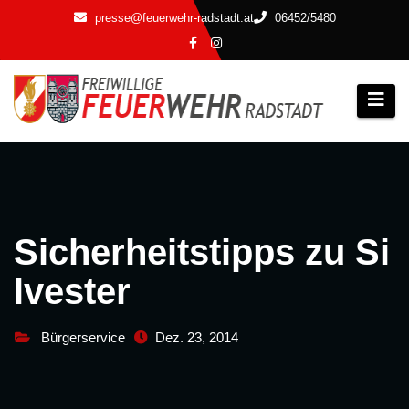
Zum
presse@feuerwehr-radstadt.at
06452/5480
Inhalt
springen
Sicherheitstipps zu Si
lvester
Bürgerservice
Dez. 23, 2014