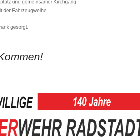
dtplatz und gemeinsamer Kirchgang
mit der Fahrzeugweihe
rank gesorgt.
r Kommen!