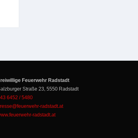
reiwillige Feuerwehr Radstadt
alzburger Straße 23, 5550 Radstadt
43 6452 / 5480
resse@feuerwehr-radstadt.at
ww.feuerwehr-radstadt.at