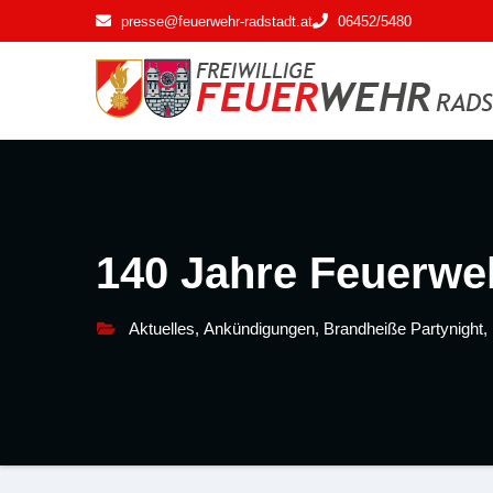
Zum
presse@feuerwehr-radstadt.at
06452/5480
Inhalt
springen
140 Jahre Feuerwe
Aktuelles
,
Ankündigungen
,
Brandheiße Partynight
,