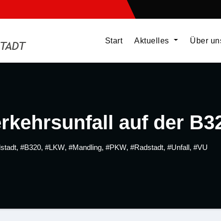
Start
Aktuelles
Über u
erkehrsunfall auf der B3
stadt
,
#B320
,
#LKW
,
#Mandling
,
#PKW
,
#Radstadt
,
#Unfall
,
#VU