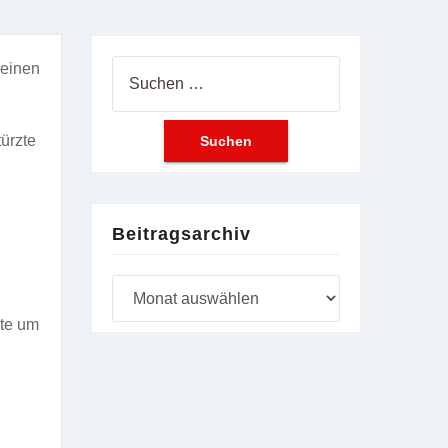
 einen
Suchen
nach:
ürzte
Beitragsarchiv
Beitragsarchiv
nte um