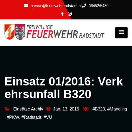
Zum
presse@feuerwehr-radstadt.at
06452/5480
Inhalt
springen
Einsatz 01/2016: Verk
ehrsunfall B320
Einsätze Archiv
Jan. 13, 2016
#B320
,
#Mandling
,
#PKW
,
#Radstadt
,
#VU