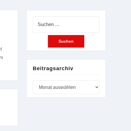
Suchen
nach:
f
im
Beitragsarchiv
Beitragsarchiv