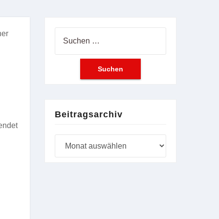
ner
Suchen
nach:
Beitragsarchiv
endet
Beitragsarchiv