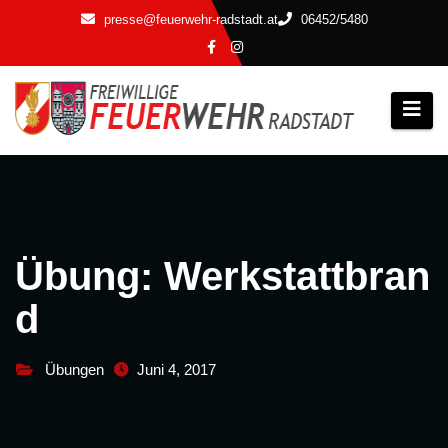
Zum
presse@feuerwehr-radstadt.at
06452/5480
Inhalt
springen
Übung: Werkstattbran
d
Übungen
Juni 4, 2017