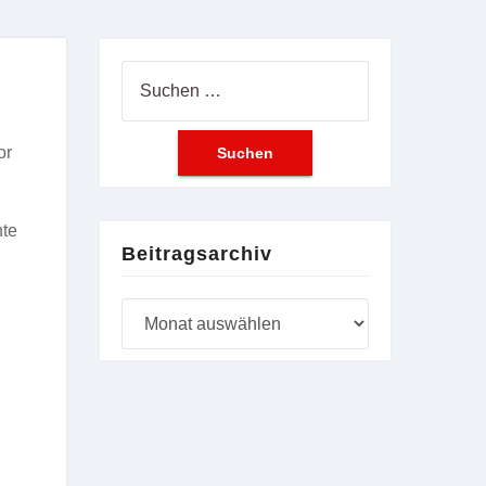
Suchen
nach:
or
nte
Beitragsarchiv
Beitragsarchiv