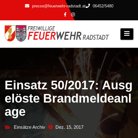
Zum
presse@feuerwehr-radstadt.at
06452/5480
Inhalt
springen
Einsatz 50/2017: Ausg
elöste Brandmeldeanl
age
Einsätze Archiv
Dez. 15, 2017