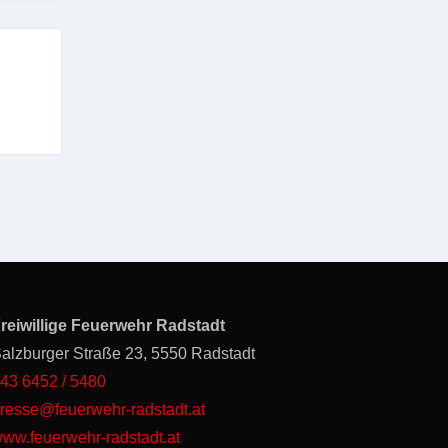
reiwillige Feuerwehr Radstadt
alzburger Straße 23, 5550 Radstadt
43 6452 / 5480
resse@feuerwehr-radstadt.at
ww.feuerwehr-radstadt.at