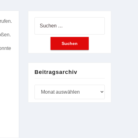
rufen.
Suchen
nach:
oßen.
onnte
Beitragsarchiv
Beitragsarchiv