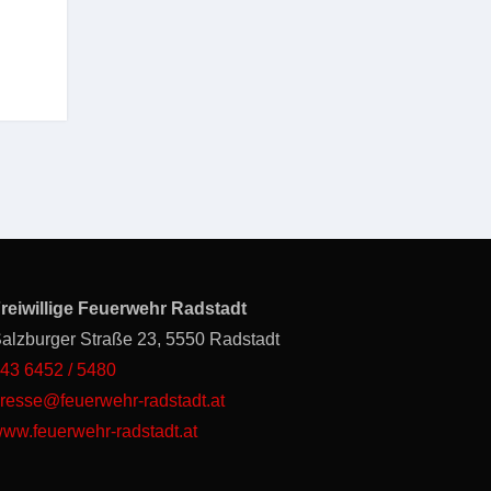
reiwillige Feuerwehr Radstadt
alzburger Straße 23, 5550 Radstadt
43 6452 / 5480
resse@feuerwehr-radstadt.at
ww.feuerwehr-radstadt.at