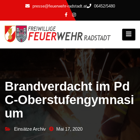
Zum
presse@feuerwehr-radstadt.at
06452/5480
Inhalt
springen
Brandverdacht im Pd
C-Oberstufengymnasi
um
Einsätze Archiv
Mai 17, 2020