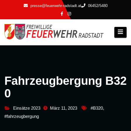
Zum
presse@feuerwehr-radstadt.at
06452/5480
Inhalt
springen
Fahrzeugbergung B32
0
Einsätze 2023
März 11, 2023
#B320
,
#fahrzeugbergung