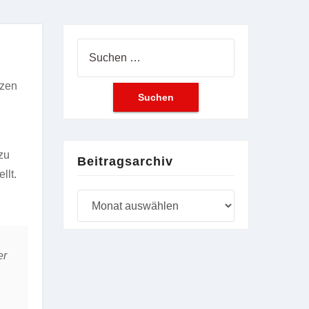
Suchen
nach:
tzen
zu
Beitragsarchiv
llt.
Beitragsarchiv
er