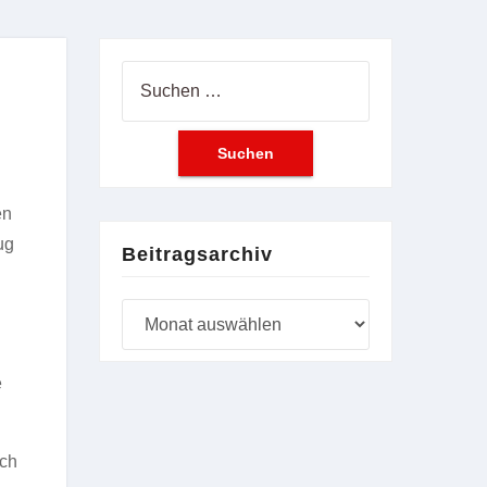
Suchen
nach:
en
ug
Beitragsarchiv
Beitragsarchiv
e
ich