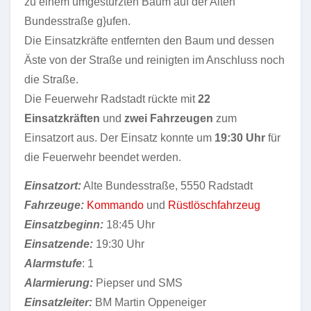
zu einem umgestürzten Baum auf der Alten
Bundesstraße g}ufen.
Die Einsatzkräfte entfernten den Baum und dessen
Äste von der Straße und reinigten im Anschluss noch
die Straße.
Die Feuerwehr Radstadt rückte mit
22
Einsatzkräften
und
zwei Fahrzeugen
zum
Einsatzort aus. Der Einsatz konnte um
19:30 Uhr
für
die Feuerwehr beendet werden.
Einsatzort:
Alte Bundesstraße, 5550 Radstadt
Fahrzeuge:
Kommando
und
Rüstlöschfahrzeug
Einsatzbeginn:
18:45 Uhr
Einsatzende:
19:30 Uhr
Alarmstufe
: 1
Alarmierung:
Piepser und SMS
Einsatzleiter:
BM Martin Oppeneiger