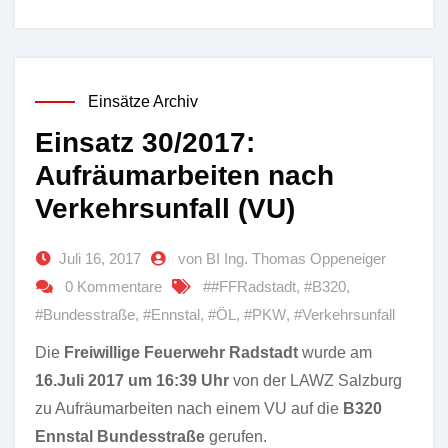
Einsätze Archiv
Einsatz 30/2017:
Aufräumarbeiten nach
Verkehrsunfall (VU)
Juli 16, 2017
von BI Ing. Thomas Oppeneiger
0 Kommentare
##FFRadstadt
,
#B320
,
#Bundesstraße
,
#Ennstal
,
#ÖL
,
#PKW
,
#Verkehrsunfall
Die
Freiwillige Feuerwehr Radstadt
wurde am
16.Juli 2017 um 16:39 Uhr
von der LAWZ Salzburg
zu Aufräumarbeiten nach einem VU auf die
B320
Ennstal Bundesstraße
gerufen.