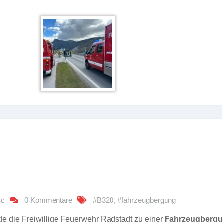
Sc
0 Kommentare
#B320
,
#fahrzeugbergung
e die Freiwillige Feuerwehr Radstadt zu einer
Fahrzeugberg