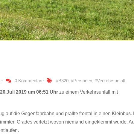
er
0 Kommentare
#B320
,
#Personen
,
#Verkehrsunfall
20.Juli 2019 um 06:51 Uhr
zu einem Verkehrsunfall mit
auf die Gegenfahrbahn und prallte frontal in einen Kleinbus. 
mmten Grades verletzt wovon niemand eingeklemmt wurde. A
entlaufen.